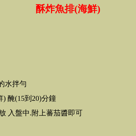
酥炸魚排(海鮮)
許的水拌勻
 醃(15到20)分鐘
.放 入盤中.附上蕃茄醬即可