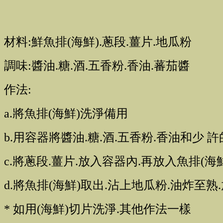
材料:鮮魚排(海鮮).蔥段.薑片.地瓜粉
調味:醬油.糖.酒.五香粉.香油.蕃茄醬
作法:
a.將魚排(海鮮)洗淨備用
b.用容器將醬油.糖.酒.五香粉.香油和少 
c.將蔥段.薑片.放入容器內.再放入魚排(海鮮)
d.將魚排(海鮮)取出.沾上地瓜粉.油炸至熟
* 如用(海鮮)切片洗淨.其他作法一樣